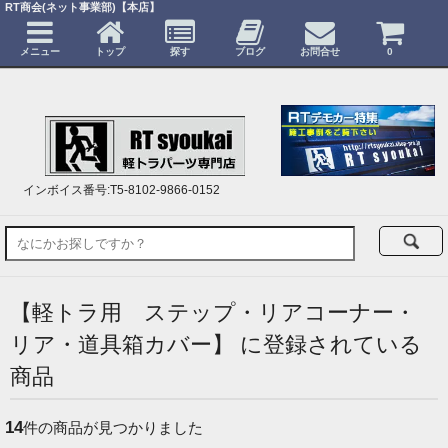
RT商会(ネット事業部)【本店】
メニュー
トップ
探す
ブログ
お問合せ
0
インボイス番号:T5-8102-9866-0152
【軽トラ用 ステップ・リアコーナー・
リア・道具箱カバー】 に登録されている
商品
14
件の商品が見つかりました