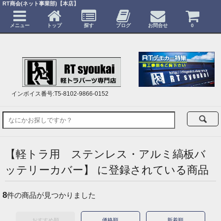
RT商会(ネット事業部)【本店】
メニュー
トップ
探す
ブログ
お問合せ
0
インボイス番号:T5-8102-9866-0152
【軽トラ用 ステンレス・アルミ縞板バ
ッテリーカバー】 に登録されている商品
8
件の商品が見つかりました
おすすめ順
価格順
新着順