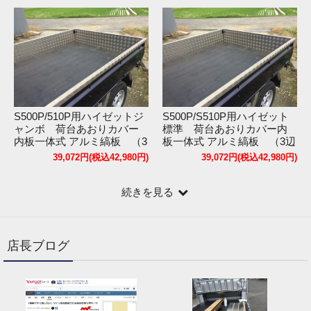
S500P/510P用ハイゼットジ
S500P/S510P用ハイゼット
ャンボ 荷台あおりカバー
標準 荷台あおりカバー内
内板一体式 アルミ縞板 （3
板一体式 アルミ縞板 （3辺
辺セット）
セット）
39,072円(税込42,980円)
39,072円(税込42,980円)
続きを見る
店長ブログ