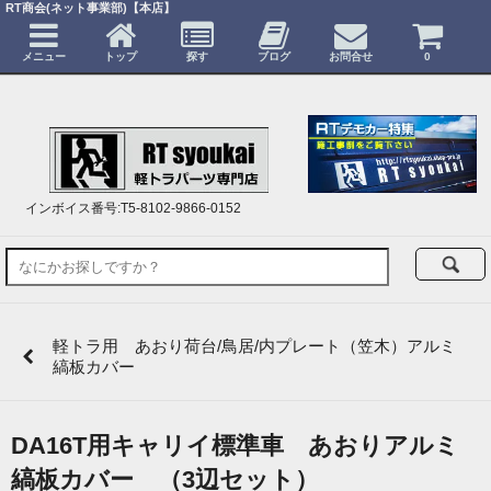
RT商会(ネット事業部)【本店】
メニュー
トップ
探す
ブログ
お問合せ
0
インボイス番号:T5-8102-9866-0152
軽トラ用 あおり荷台/鳥居/内プレート（笠木）アルミ
縞板カバー
DA16T用キャリイ標準車 あおりアルミ
縞板カバー （3辺セット）