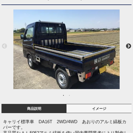
商品説明
イメージ
キャリイ標準車 DA16T 2WD/4WD あおりのアルミ縞板カ
バーです。
高品質なＡＬ5052アルミ縞板を使い国内専門業者により製作し