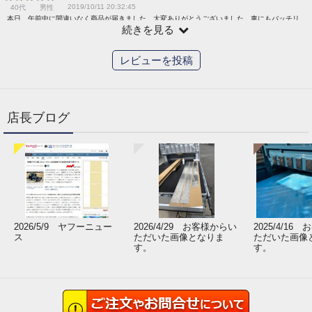
2019/10/11 20:32:45
40代
男性
本日、午前中に間違いなく商品が届きました。大変ありがとうございました。車にもバッチリ
続きを見る
マッチして、感激しております。
レビューを投稿
店長ブログ
2026/5/9 ヤフーニュー
2026/4/29 お客様からい
2025/4/16
ス
ただいた画像となりま
ただいた画像
す。
す。