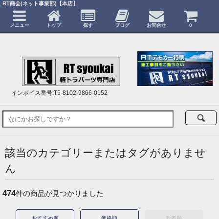
RT商会(ネット事業部)【本店】
メニュー
トップ
探す
ブログ
お問合せ
0
インボイス番号:T5-8102-9866-0152
該当のカテゴリーまたはタグがありませ
ん
474
件の商品が見つかりました
おすすめ順
価格順
新着順