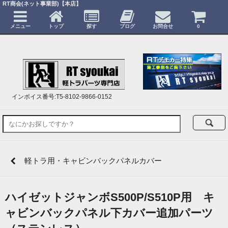
RT商会(ネット事業部)【本店】
メニュー
トップ
探す
ブログ
お問合せ
0
インボイス番号:T5-8102-9866-0152
軽トラ用・キャビンバックパネルカバー
ハイゼットジャンボS500P/S510P用 キ
ャビンバックパネル下カバー追加パーツ