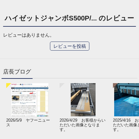
ハイゼットジャンボS500P/... のレビュー
レビューはありません。
レビューを投稿
店長ブログ
2026/5/9 ヤフーニュー
2026/4/29 お客様からい
2025/4/16
ス
ただいた画像となりま
ただいた画像
す。
す。