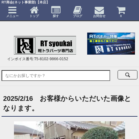
RT商会(ネット事業部)【本店】
メニュー
トップ
探す
ブログ
お問合せ
0
インボイス番号:T5-8102-9866-0152
2025/2/16 お客様からいただいた画像と
なります。