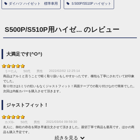
ダイハツ ハイゼット 標準車用
Ｓ500P/S510P ハイゼット
S500P/S510P用ハイゼ... のレビュー
大満足です(^O^)
2022/02/02 12:25:14
うーたん
50代
男性
商品はアルミと言うことで軽く取り扱いもしやすかったです、梱包も丁寧にされていて好印象
でした。
取り付けは1ミリの狂いもなくジャストフィット！両面テープでの取り付けなので簡単でした。
次回は内板カバーを購入させて頂きます。
ジャストフィット！
2021/03/04 09:59:30
カズG-
50代
男性
友人に、御社の存在を聞き早速注文させて頂きました。親切丁寧で商品も最高です。ほかの商
品も購入予定です。
続きを見る
またよろしくお願いします。