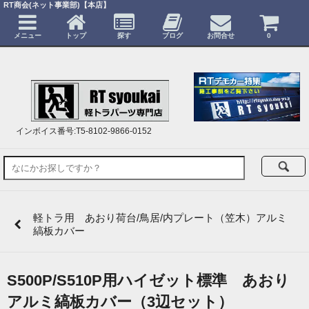
RT商会(ネット事業部)【本店】
メニュー
トップ
探す
ブログ
お問合せ
0
インボイス番号:T5-8102-9866-0152
軽トラ用 あおり荷台/鳥居/内プレート（笠木）アルミ
縞板カバー
S500P/S510P用ハイゼット標準 あおり
アルミ縞板カバー（3辺セット）