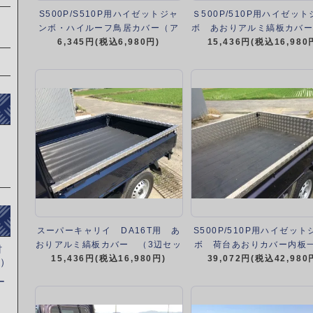
S500P/S510P用ハイゼットジャ
Ｓ500P/510P用ハイゼッ
ンボ・ハイルーフ鳥居カバー（ア
ボ あおりアルミ縞板カバー
ルミ縞板）（H26/9～R3/12/19）
6,345円(税込6,980円)
15,436円(税込16,980
セット）
（R3/12/20～）
スーパーキャリイ DA16T用 あ
S500P/510P用ハイゼッ
おりアルミ縞板カバー （3辺セッ
ボ 荷台あおりカバー内板
材
15,436円(税込16,980円)
ト）
アルミ縞板 （3辺セッ
39,072円(税込42,980
像）
ー