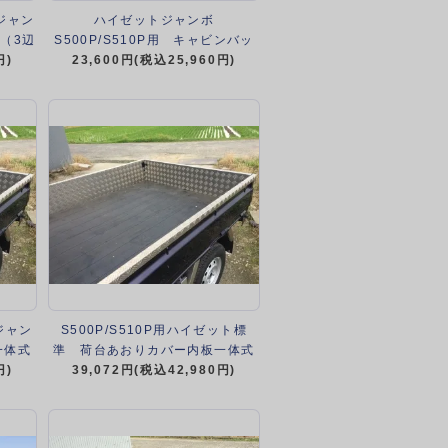
トジャン
ハイゼットジャンボ
（3辺
S500P/S510P用 キャビンバッ
円)
クパネル下カバーフルキット（ア
23,600円(税込25,960円)
ルミ縞板）
トジャン
S500P/S510P用ハイゼット標
一体式
準 荷台あおりカバー内板一体式
ト）
円)
アルミ縞板 （3辺セット）
39,072円(税込42,980円)