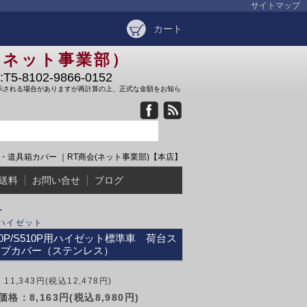
サイトマップ
カート
（ネット事業部）
-8102-9866-0152
示される場合がありますが再計算の上、正式な金額をお知ら
・道具箱カバー ｜RT商会(ネット事業部)【本店】
送料
お問い合せ
ブログ
ー
P ハイゼット
00P/S510P用ハイゼット標準車 荷台ス
ップカバー（ステンレス）
11,343円(税込12,478円)
格：8,163円(税込8,980円)