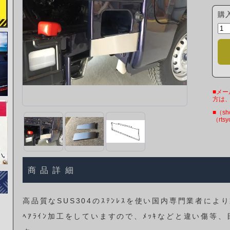
購
■メ
方は
■（sh
（rtsy
商品詳細
高品質なSUS304のｽﾃﾝﾚｽを使い国内専門業者によ
ﾍｱﾗｲﾝ加工をしていますので、ﾒｯｷなどと違い傷等