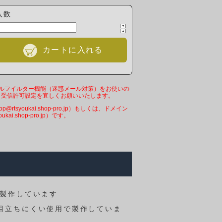
入数
カートに入れる
ールフイルター機能（迷惑メール対策）をお使いの
、受信許可設定を宜しくお願いいたします。
op@rtsyoukai.shop-pro.jp）もしくは、ドメイン
oukai.shop-pro.jp）です。
り製作しています.
、目立ちにくい使用で製作していま