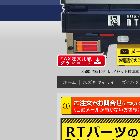
S500P/S510P用ハイゼット
ホーム
スズキ キャリイ
ダイハツ