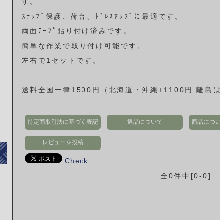
す。
ｽﾃｯﾌﾟ保護、荷台、ﾄﾞﾚｽｱｯﾌﾟに最適です。
両面ﾃｰﾌﾟ貼り付け済みです。
簡単な作業で取り付け可能です。
左右で1セットです。
送料全国一律1500円（北海道・沖縄+1100円 離
特定商取引法に基づく表記
返品について
商品につ
レビューを投稿
Check
全0件中[0-0]
レ