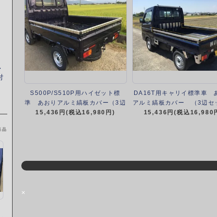
・
付
S500P/S510P用ハイゼット標
DA16T用キャリイ標準車 
準 あおりアルミ縞板カバー（3辺
アルミ縞板カバー （3辺セ
15,436円(税込16,980円)
セット）
15,436円(税込16,980
商品
×