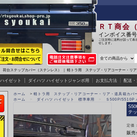
ＲＴ商会
インボイス番号:T5
ご注文時に送料が誤って表
せします。
標準車 荷台ステップカバー（ステンレス） ｜ 軽トラ用 ステップ・リアコーナー・リア
 ハイゼット
ダイハツ ハイゼットジャンボ用
お支払方法
配送・
ホーム
>
軽トラ用 ステップ・リアコーナー・リア・道具箱カバ
ホーム
>
ダイハツ ハイゼット 標準車用
>
Ｓ500P/S510
S5
テ
定価：
販売価