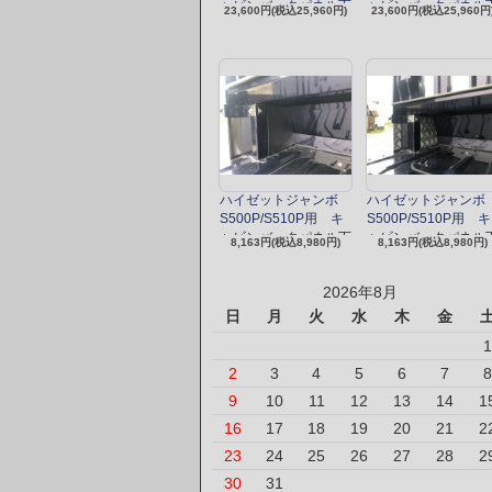
ャビンバックパネル下
ャビンバックパネル
23,600円(税込25,960円)
23,600円(税込25,960円
カバーフルキット（ス
カバーフルキット（
テンレス）
ルミ縞板）
ハイゼットジャンボ
ハイゼットジャンボ
S500P/S510P用 キ
S500P/S510P用 キ
ャビンバックパネル下
ャビンバックパネル
8,163円(税込8,980円)
8,163円(税込8,980円)
カバー追加パーツ（ス
カバー追加パーツ（
テンレス）
ルミ縞板）
2026年8月
日
月
火
水
木
金
1
2
3
4
5
6
7
8
9
10
11
12
13
14
1
16
17
18
19
20
21
2
23
24
25
26
27
28
2
30
31