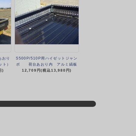
あおり
S500P/510P用ハイゼットジャン
ット）
ボ 荷台あおり内 アルミ縞板
円)
12,709円(税込13,980円)
プレート（3辺セット）