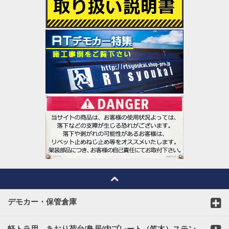
デモカー・保管倉庫
軽トラ用 あおり荷台/鳥居/内プレート（笠木）ステン