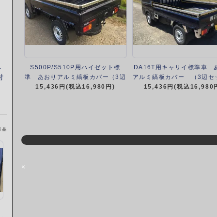
S500P/S510P用ハイゼット標
DA16T用キャリイ標準車 
・
付
準 あおりアルミ縞板カバー（3辺
アルミ縞板カバー （3辺セ
15,436円(税込16,980円)
セット）
15,436円(税込16,980
商品
×