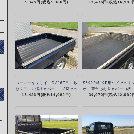
ルミ縞板）（H26/9～R3/12/19）
6,345円(税込6,980円)
15,436円(税込16,980
セット）
（R3/12/20～）
スーパーキャリイ DA16T用 あ
S500P/510P用ハイゼッ
おりアルミ縞板カバー （3辺セッ
ボ 荷台あおりカバー内板
15,436円(税込16,980円)
ト）
アルミ縞板 （3辺セッ
39,072円(税込42,980
材
像）
ー