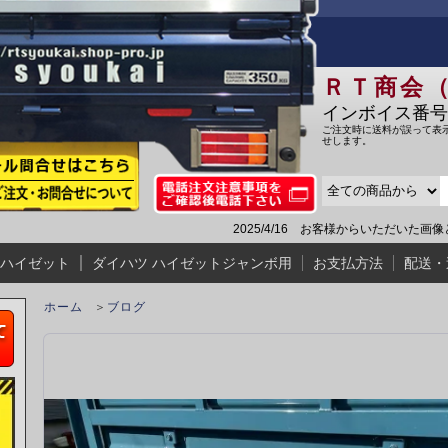
ＲＴ商会
インボイス番号:T5
ご注文時に送料が誤って表
せします。
2025/4/16 お客様からいただいた画
 ハイゼット
ダイハツ ハイゼットジャンボ用
お支払方法
配送・
ホーム
＞
ブログ