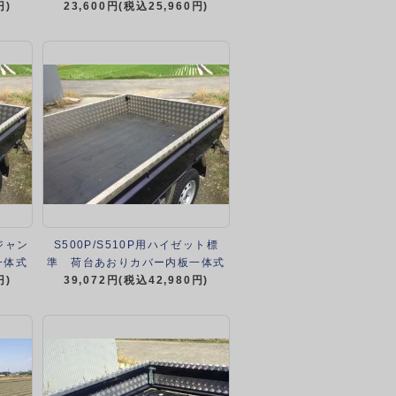
円)
クパネル下カバーフルキット（ア
23,600円(税込25,960円)
ルミ縞板）
トジャン
S500P/S510P用ハイゼット標
一体式
準 荷台あおりカバー内板一体式
ト）
円)
アルミ縞板 （3辺セット）
39,072円(税込42,980円)