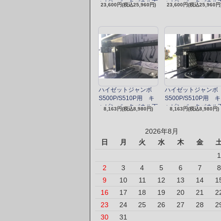
ャビンバックパネル下
ャビンバックパネル
23,600円(税込25,960円)
23,600円(税込25,960円
カバーフルキット（ス
カバーフルキット（
テンレス）
ルミ縞板）
ハイゼットジャンボ
ハイゼットジャンボ
S500P/S510P用 キ
S500P/S510P用 キ
ャビンバックパネル下
ャビンバックパネル
8,163円(税込8,980円)
8,163円(税込8,980円)
カバー追加パーツ（ス
カバー追加パーツ（
テンレス）
ルミ縞板）
2026年8月
日
月
火
水
木
金
1
2
3
4
5
6
7
8
9
10
11
12
13
14
1
16
17
18
19
20
21
2
23
24
25
26
27
28
2
30
31