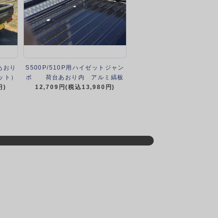
あおり
S500P/510P用ハイゼットジャン
ット）
ボ 荷台あおり内 アルミ縞板
円)
12,709円(税込13,980円)
プレート（3辺セット）