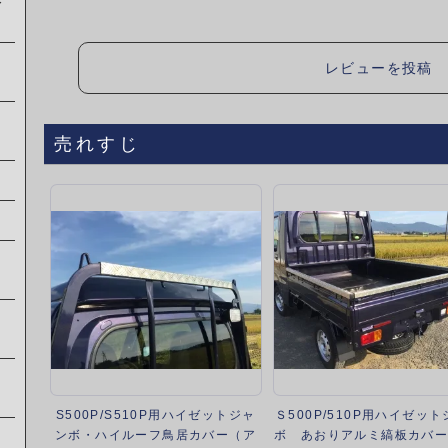
レ
レビューを投稿
売れすじ
S500P/S510P用ハイゼットジャ
Ｓ500P/510P用ハイゼッ
ンボ・ハイルーフ鳥居カバー（ア
ボ あおりアルミ縞板カバー