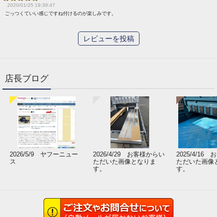
2020/01/25 19:39:47
ごっつくていい感じですね付けるのが楽しみです。
レビューを投稿
店長ブログ
2026/5/9 ヤフーニュー
2026/4/29 お客様からい
2025/4/16
ス
ただいた画像となりま
ただいた画像
す。
す。